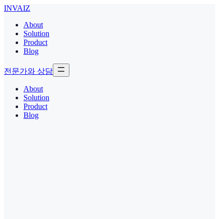
INVAIZ
About
Solution
Product
Blog
전문가와 상담
About
Solution
Product
Blog