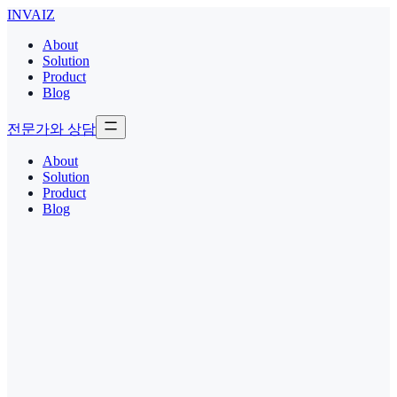
INVAIZ
About
Solution
Product
Blog
전문가와 상담
About
Solution
Product
Blog
Grid10-CT