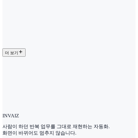
하는 데 기여하고 있다. RPA는 상품 소싱, 등록, 주문 수집, 발
주 처리, 배송 관리 등 다양한 업무를 자동화하여 인건비 절감
과 업무 효율성을 높인다. 그러나 초기 설정 부담과 플랫폼 정
책 변화에 유의해야 하며, RPA 도입은 경쟁력 강화를 위한 필
수 전략으로 자리잡고 있다. 작은 변화부터 시작하여 팀의 창
의적 업무에 집중할 수 있도록 돕는 것이 중요하다.
사례분석
·
2025. 11. 15.
더 보기
어떤 업무부터 맡길 수 있을지 알려드립
니다
지금 하는 반복 업무를 알려주시면, 맡을 수 있는 범위를 먼저
확인해 드립니다.
전문가와 상담
INVAIZ
사람이 하던 반복 업무를 그대로 재현하는 자동화.
화면이 바뀌어도 멈추지 않습니다.